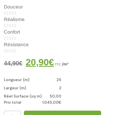
Douceur





Réalisme





Confort





Résistance





20,90
€
44,90
€
/m²
TTC
Longueur (m)
25
Largeur (m)
2
Réel Surface (sq m)
50,00
Prix total
1.045,00€