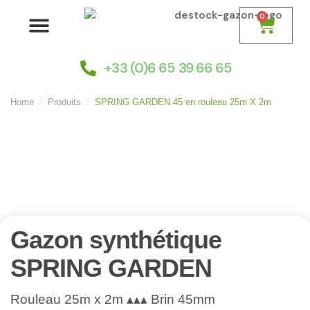
0
Nos gazons synthétiques
Choisir son gazon
Installation et pose
+33 (0)6 65 39 66 65
Home
Produits
SPRING GARDEN 45 en rouleau 25m X 2m
Gazon synthétique
SPRING GARDEN
Rouleau 25m x 2m ▴▴▴ Brin 45mm