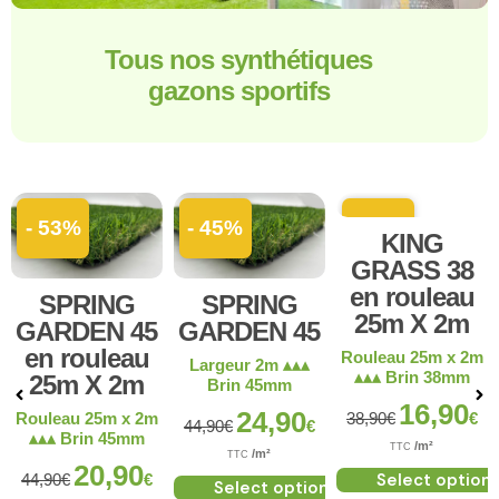
Tous nos synthétiques
gazons sportifs
- 53%
- 45%
- 57%
KING
GRASS 38
en rouleau
SPRING
SPRING
25m X 2m
GARDEN 45
GARDEN 45
en rouleau
Rouleau 25m x 2m
Largeur 2m ▴▴▴
▴▴▴ Brin 38mm
25m X 2m
Brin 45mm
16,90
24,90
Rouleau 25m x 2m
38,90
€
€
44,90
€
€
▴▴▴ Brin 45mm
/m²
TTC
/m²
TTC
20,90
Select option
44,90
€
€
Select options