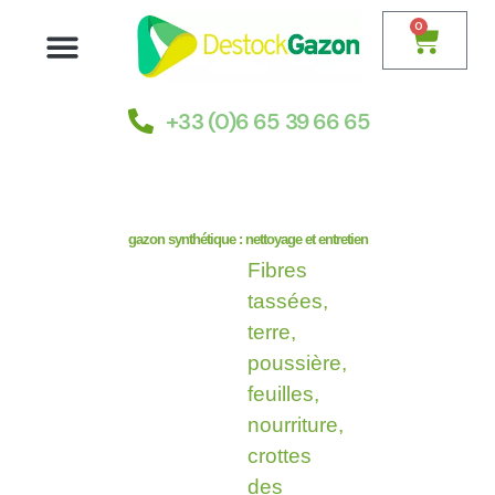
0
Nos gazons synthétiques
Choisir son gazon
Installation et pose
+33 (0)6 65 39 66 65
gazon synthétique : nettoyage et entretien
Fibres
tassées,
terre,
poussière,
feuilles,
nourriture,
crottes
des