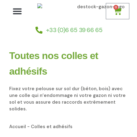
0
Nos gazons synthétiques
Choisir son gazon
Installation et pose
+33 (0)6 65 39 66 65
Toutes nos colles et
adhésifs
Fixez votre pelouse sur sol dur (béton, bois) avec
une colle qui n’endommage ni votre gazon ni votre
sol et vous assure des raccords extrêmement
solides.
Accueil
-
Colles et adhésifs