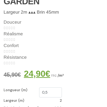
GARDEN
Largeur 2m ▴▴▴ Brin 45mm
Douceur





Réalisme





Confort





Résistance





24,90
€
45,90
€
/m²
TTC
Longueur (m)
Largeur (m)
2