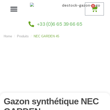
0
Nos gazons synthétiques
Choisir son gazon
Installation et pose
+33 (0)6 65 39 66 65
Home
Produits
NEC GARDEN 45
Gazon synthétique NEC